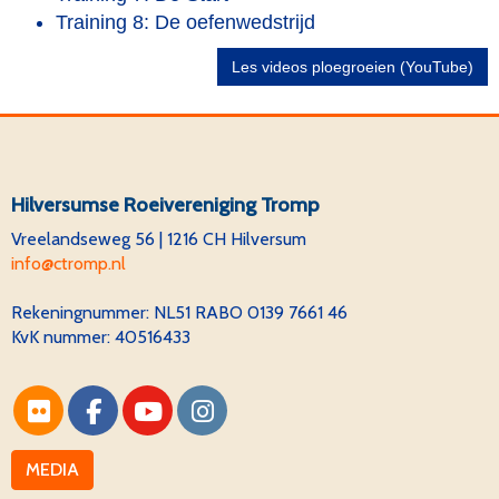
Training 8: De oefenwedstrijd
Les videos ploegroeien (YouTube)
Hilversumse Roeivereniging Tromp
Vreelandseweg 56 | 1216 CH Hilversum
ofni
@ctromp.nl
Rekeningnummer:
NL51 RABO 0139 7661 46
KvK nummer: 40516433
MEDIA